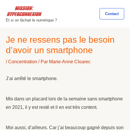
Aller
au
Contact
Et si on lâchait le numérique ?
contenu
Navigation
Je ne ressens pas le besoin
des
d’avoir un smartphone
articles
/
Concentration
/ Par
Marie-Anne Cloarec
J’ai arrêté le smartphone.
Mis dans un placard lors de la semaine sans smartphone
en 2021, il y est resté et il en est très content.
Moi aussi, d’ailleurs. Car j’ai beaucoup gagné depuis son